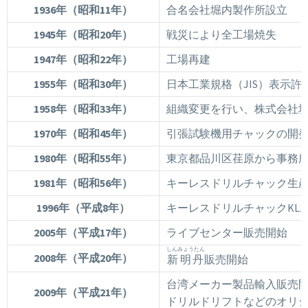
1936年
（昭和11年）
合名会社堀内製作所設立
1945年
（昭和20年）
戦災により全工場焼失
1947年
（昭和22年）
工場再建
1955年
（昭和30年）
日本工業規格（JIS）表示許
1958年
（昭和33年）
組織変更を行い、株式会社
1970年
（昭和45年）
引張試験機用チャックの開
1980年
（昭和55年）
東京都品川区荏原から事務
1981年
（昭和56年）
キーレスドリルチャック生
1996年
（平成8年）
キーレスドリルチャックKL1
2005年
（平成17年）
ライブセンター販売開始
しんみょうたん
2008年
（平成20年）
新明丹
販売開始
台湾メーカー製品輸入販売
2009年
（平成21年）
ドリルドリフトなどのオリ