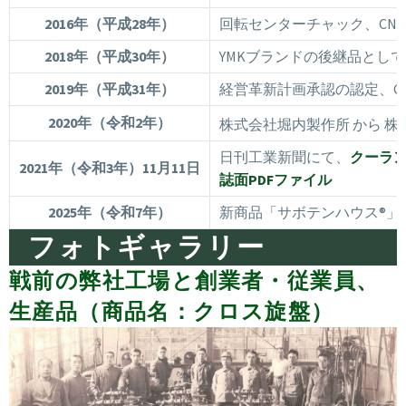
2016年
（平成28年）
回転センターチャック、CN
2018年
（平成30年）
YMKブランドの後継品とし
2019年
（平成31年）
経営革新計画承認の認定、C
2020年（令和2年）
株式会社堀内製作所 から 株
日刊工業新聞にて、
クーラ
2021年（令和3年）11月11日
誌面PDFファイル
2025年（令和7年）
新商品「サボテンハウス®」
フォトギャラリー
戦前の弊社工場と創業者・従業員、
生産品（商品名：クロス旋盤）