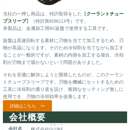
当社の一押し商品は、特許取得をした【
クーラントチュー
ブスリーブ
】（特許第6596113号）です。
本製品は、金属加工用NC旋盤で使用する工具です。
旋盤は高速回転する素材に刃物を当てて加工するため、刃
物が高温になります。そのため冷却剤を当てながら加工す
ることが一般的ですが、素材の内側を加工する場合、冷却
剤が刃物まで届かないという問題がありました。
それを安価に解決しようと開発したものが、このクーラン
トチューブスリーブです。刃物を機械にセットするための
工具に冷却剤の通り道を設け、複雑なセッティング無しに
使用でき、刃物の冷却効率を改善します。
詳細はこちら >>
会社概要
グローブ
会社名
株式会社
GLOBE