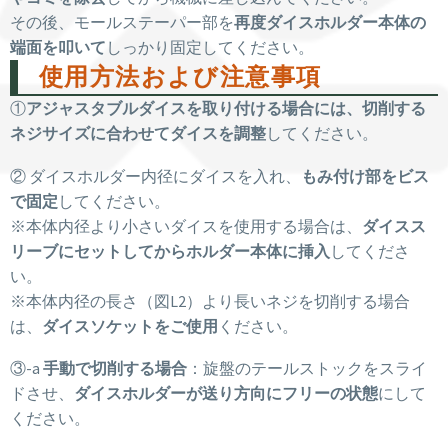
その後、モールステーパー部を
再度ダイスホルダー本体の
端面を叩いて
しっかり固定してください。
使用方法および注意事項
①
アジャスタブルダイスを取り付ける場合には、切削する
ネジサイズに合わせてダイスを調整
してください。
② ダイスホルダー内径にダイスを入れ、
もみ付け部をビス
で固定
してください。
※本体内径より小さいダイスを使用する場合は、
ダイスス
リーブにセットしてからホルダー本体に挿入
してくださ
い。
※本体内径の長さ（図L2）より長いネジを切削する場合
は、
ダイスソケットをご使用
ください。
③-a
手動で切削する場合
：旋盤のテールストックをスライ
ドさせ、
ダイスホルダーが送り方向にフリーの状態
にして
ください。