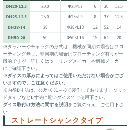
DH20-12.5
20.0
Φ20×L7
6
30
12.5
DH25-12.5
25.0
Φ25×L9
8
37
12.5
DH38-14
38
Φ38×L13
12
52
14
DH50-20
50
Φ50×L16
15
64
20
※タッパーやチャックの形式は、機械が同期の場合はフロ
ーティング無し、非同期の場合はフローティング有りが一
般的ですが、詳しくはツーリングメーカーや機械メーカー
にご確認下さい。
※
ダイスの厚みによってはご使用いただけない場合がござ
いますので、ご注意ください。
※内径D寸法は、公差+0.01～-0で製作しております。ソリッ
ドタイプなどD寸法に近いダイスでご使用下さい。
ダイス取付け方法に関する説明
をご覧のうえ、ご使用下さ
い。
ストレートシャンクタイプ