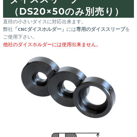
（DS20×50のみ別売り）
直径の小さいダイスに対応出来ます。
弊社
「CNCダイスホルダー」
には
専用のダイススリーブ
を
ご使用下さい。
他社のダイスホルダーには使用出来ません。