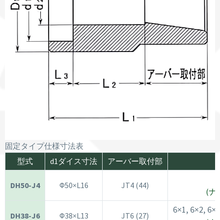
固定タイプ仕様寸法表
型式
d1ダイス寸法
アーバー取付部
DH50-J4
Φ50×L16
JT4 (44)
(
6×1, 6×2, 6×
DH38-J6
Φ38×L13
JT6 (27)