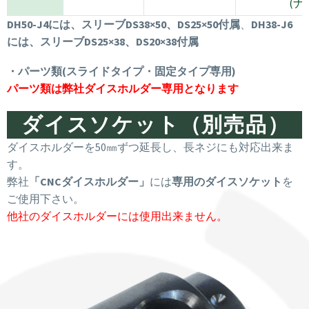
(
DH50-J4には、スリーブDS38×50、DS25×50付属
、
DH38-J6
には、スリーブDS25×38、DS20×38付属
・パーツ類(スライドタイプ・固定タイプ専用)
パーツ類は弊社ダイスホルダー専用となります
ダイスソケット（別売品）
ダイスホルダーを50㎜ずつ延長し、長ネジにも対応出来ま
す。
弊社
「CNCダイスホルダー」
には
専用のダイスソケット
を
ご使用下さい。
他社のダイスホルダーには使用出来ません。