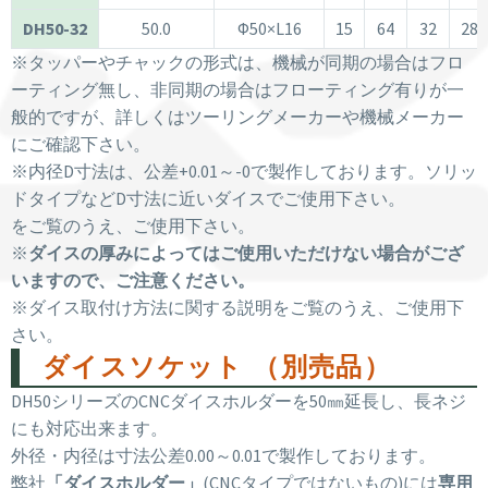
DH50-32
50.0
Φ50×L16
15
64
32
28
※タッパーやチャックの形式は、機械が同期の場合はフロ
ーティング無し、非同期の場合はフローティング有りが一
般的ですが、詳しくはツーリングメーカーや機械メーカー
にご確認下さい。
※内径D寸法は、公差+0.01～-0で製作しております。ソリッ
ドタイプなどD寸法に近いダイスでご使用下さい。
をご覧のうえ、ご使用下さい。
※
ダイスの厚みによってはご使用いただけない場合がござ
いますので、ご注意ください。
※ダイス取付け方法に関する説明をご覧のうえ、ご使用下
さい。
ダイスソケット （別売品）
DH50シリーズのCNCダイスホルダーを50㎜延長し、長ネジ
にも対応出来ます。
外径・内径は寸法公差0.00～0.01で製作しております。
弊社
「ダイスホルダー」
(CNCタイプではないもの)には
専用