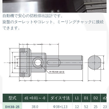
自動機で安心の切粉排出設計です。
旋盤のターレットやコレット、ミーリングチャックに接続
できます。
型式
d1 +0.01～-0
ダイス寸法
L1
D1
D2
d2
DH38-25
38.0
Φ38×L13
12
52
25
23