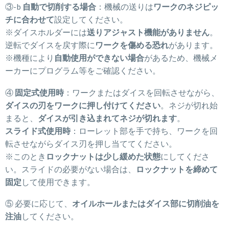
③-b
自動で切削する場合
：機械の送りは
ワークのネジピッ
チに合わせて
設定してください。
※ダイスホルダーには
送りアジャスト機能がありません
。
逆転でダイスを戻す際に
ワークを傷める恐れ
があります。
※機種により
自動使用ができない場合
があるため、機械メ
ーカーにプログラム等をご確認ください。
④
固定式使用時
：ワークまたはダイスを回転させながら、
ダイスの刃をワークに押し付けてください
。ネジが切れ始
まると、
ダイスが引き込まれてネジが切れます
。
スライド式使用時
：ローレット部を手で持ち、ワークを回
転させながらダイス刃を押し当ててください。
※このとき
ロックナットは少し緩めた状態
にしてくださ
い。スライドの必要がない場合は、
ロックナットを締めて
固定
して使用できます。
⑤ 必要に応じて、
オイルホールまたはダイス部に切削油を
注油
してください。