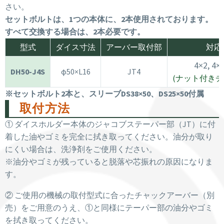
さい。
セットボルトは、1つの本体に、2本使用されております。
すべて交換する場合は、2本必要です。
型式
ダイス寸法
アーバー取付部
対応
4×2, 4×3
DH50-J4S
φ50×L16
JT4
(ナット付き
※セットボルト2本と、スリーブDS38×50、DS25×50付属
取付方法
① ダイスホルダー本体のジャコブステーパー部（JT）に付
着した油やゴミを完全に拭き取ってください。油分が取り
にくい場合は、洗浄剤をご使用ください。
※油分やゴミが残っていると脱落や芯振れの原因になりま
す。
② ご使用の機械の取付型式に合ったチャックアーバー（別
売）をご用意のうえ、①と同様にテーパー部の油分やゴミ
を拭き取ってください。