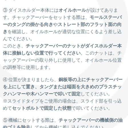
③ ダイスホルダー本体には
オイルホール
が設けてありま
す。チャックアーバーをセットする際は、
モールステーパ
ーのタングの掛かる向き
や
ストレート部のフラット面の向
き
を確認し、オイルホールが適切な位置にくるよう差し込
んでください。
このとき、
チャックアーバーのナットがダイスホルダー本
体に接触しない位置で行ってください
。このナットは、チ
ャックアーバーの取り外しに使用して、オイルホール位置
の調整等に使用します。
④ 位置が決まりましたら、
銅板等の上にチャックアーバー
を上にして置き、タングまたは端面を大きめのプラスチッ
クハンマーや木ハンマーで叩いて固定
してください。
※スライドタイプをご使用の場合は、スライド部を引っ込
めて
セットボルトで固定した状態
で叩いてください。
⑤ 機械にセットする際は、
チャックアーバーの機械側の油
やゴミを除去
してから機械に差し込んでください。