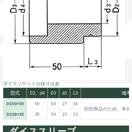
ダイスソケット仕様寸法表
型式
D2、d4
D3
d3
L3
備考
DS50×50
50
64
27
16
別売商品のため、本体
DS38×38
38
54
23
13
ダイススリーブ