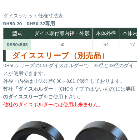
ダイスソケット仕様寸法表
DH50-20 DH50-32専用
型式
ダイス取付部内径・外形
本体外径
本体内
DS50×50S
50
64
27
ダイススリーブ（別売品）
DH50シリーズのCNCダイスホルダーで、25径と38径のダイ
スが使用できます。
外径・内径は寸法公差0.00～0.01で製作しております。
弊社
「ダイスホルダー」
(CNCタイプではないもの)には
専用
のダイススリーブ
をご使用下さい。
他社のダイスホルダーには使用出来ません。