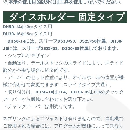
※
本来の使用目的以外には工具を使用しないでください
。
ダイスホルダー 固定タイプ
DH50-J4
φ50㎜ダイス用
DH38-J6
φ38㎜ダイス用
・
DH50-J4には、スリーブDS38×50、DS25×50付属
、
DH38-
J6には、スリーブDS25×38、DS20×38付属しております。
・シンプルなデザイン
・自動送り、テールストックのスライドにより、スライド
部分が不要な場合に経済的です。
・アーバーのセット位置により、オイルホールの位置が機
械に合わせて変更できます（スライドタイプ共通）。
・取り付けは
、DH50-J4はJT4、 DH38-J6はJT6
のチャック
アーバーから機械に合わせてお選び下さい。
・チャックアーバーは別売りです。
スプリングによるアジャストは有りませんので、自動機で
ご使用される場合には、プログラムが機種によって異なり