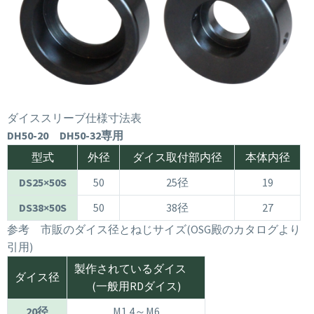
ダイススリーブ仕様寸法表
DH50-20 DH50-32専用
型式
外径
ダイス取付部内径
本体内径
DS25×50S
50
25径
19
DS38×50S
50
38径
27
参考 市販のダイス径とねじサイズ(OSG殿のカタログより
引用)
製作されているダイス
ダイス径
(一般用RDダイス)
20径
M1.4～M6