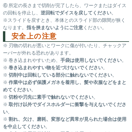
⑥ 所定の長さまで切削が完了したら、ワークまたはダイス
の回転を停止し、
逆回転でダイスを戻してください
。
※スライドを戻すとき、本体とのスライド部の隙間が狭く
なります。
指を挟まないようにご注意
ください。
安全上の注意
※ 刃物の切れが悪いとワークに傷が付いたり、チャックア
ーバーが外れる恐れがあります。
※ 巻き込まれやすいため、
手袋は使用しないでください
。
※
巻き込まれやすい物を近づけないでください
。
※
切削中は回転している部分に触れないでください
。
※
作業中は必ず保護メガネを着用し、髪や衣服などをまと
めてください
。
※
切粉や刃先に素手で触れないでください
。
※
取付け以外でダイスホルダーに衝撃を与えないでくださ
い
。
※
割れ、欠け、磨耗、変形など異常が見られた場合は使用
を中止してください
。