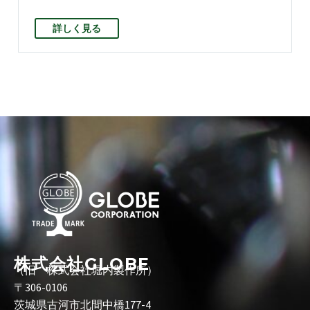
詳しく見る
株式会社GLOBE
（旧 株式会社堀内製作所）
〒306-0106
茨城県古河市北間中橋177-4