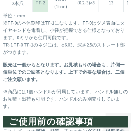
TF-2
(0.2-3)×8
13
1
2本爪
(1ton)
単位：mm
※TF-0の本体刻印はTF-1になります。TF-0はツメ表面にダ
イヤモンドを電着し、小径が把握できる仕様となっており
ます。0ミリから使用可能です。
TR-1 TF-0 TF-1のネジには、φ6.03、深さ2.5のストレート部
がつきます。
販売は一個からとなります。お見積もりの場合も、片側一
個単位でのご回答となります。上下で必要な場合は、二個
ご注文願います。
※商品には1個ハンドルが附属しています。 ハンドル無しの
お見積・出荷も可能です。ハンドルのみ別売りしていま
す。
ご使用前の確認事項