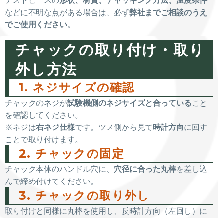
テストピースの
形状、材質、チャッキング方法、温度条件
などに不明な点がある場合は、必ず
弊社までご相談のうえ
でご使用ください
。
チャックの取り付け・取り
外し方法
1. ネジサイズの確認
チャックのネジが
試験機側のネジサイズと合っている
こと
を確認してください。
※ネジは
右ネジ仕様
です。ツメ側から見て
時計方向
に回す
ことで取り付けます。
2. チャックの固定
チャック本体のハンドル穴に、
穴径に合った丸棒
を差し込
んで締め付けてください。
3. チャックの取り外し
取り付けと同様に丸棒を使用し、反時計方向（左回し）に