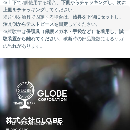
※上下で2個使用する場合、
下側からチャッキングし、次に
上側をチャッキング
してください。
※片側を治具で固定する場合は、
治具を下側にセットし、
治具側からテストピースを固定
してください。
※試験中は
保護具（保護メガネ・手袋など）を着用し、試
験装置から離れてください
。破断時の部品飛散によるケガ
の恐れがあります。
株式会社GLOBE
（旧 株式会社堀内製作所）