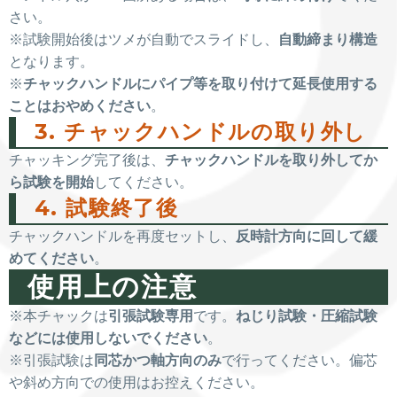
さい。
※試験開始後はツメが自動でスライドし、
自動締まり構造
となります。
※
チャックハンドルにパイプ等を取り付けて延長使用する
ことはおやめください
。
3. チャックハンドルの取り外し
チャッキング完了後は、
チャックハンドルを取り外してか
ら試験を開始
してください。
4. 試験終了後
チャックハンドルを再度セットし、
反時計方向に回して緩
めてください
。
使用上の注意
※本チャックは
引張試験専用
です。
ねじり試験・圧縮試験
などには使用しないでください
。
※引張試験は
同芯かつ軸方向のみ
で行ってください。偏芯
や斜め方向での使用はお控えください。