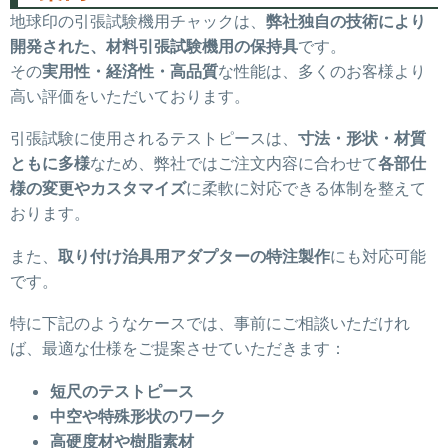
地球印の引張試験機用チャックは、
弊社独自の技術により
開発された、材料引張試験機用の保持具
です。
その
実用性・経済性・高品質
な性能は、多くのお客様より
高い評価をいただいております。
引張試験に使用されるテストピースは、
寸法・形状・材質
ともに多様
なため、弊社ではご注文内容に合わせて
各部仕
様の変更やカスタマイズ
に柔軟に対応できる体制を整えて
おります。
また、
取り付け治具用アダプターの特注製作
にも対応可能
です。
特に下記のようなケースでは、事前にご相談いただけれ
ば、最適な仕様をご提案させていただきます：
短尺のテストピース
中空や特殊形状のワーク
高硬度材や樹脂素材