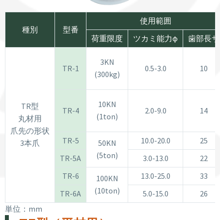
使用範囲
種別
型番
荷重限度
ツカミ能力φ
歯部長サ
3KN
TR-1
0.5-3.0
10
(300kg)
10KN
TR型
TR-4
2.0-9.0
14
(1ton)
丸材用
爪先の形状
TR-5
10.0-20.0
25
3本爪
50KN
(5ton)
TR-5A
3.0-13.0
22
TR-6
13.0-25.0
33
100KN
(10ton)
TR-6A
5.0-15.0
26
単位：mm