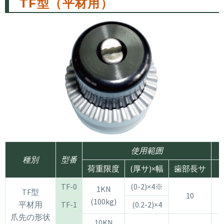
TF型（平材用）
使用範囲
種別
型番
荷重限度
(厚サ)×幅
歯部長サ
TF-0
(0-2)×4※
1KN
TF型
10
(100kg)
平材用
TF-1
(0.2-2)×4
爪先の形状
10KN