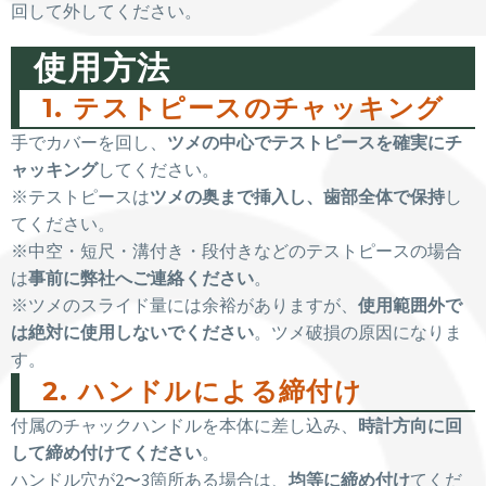
回して外してください。
使用方法
1. テストピースのチャッキング
手でカバーを回し、
ツメの中心でテストピースを確実にチ
ャッキング
してください。
※テストピースは
ツメの奥まで挿入し、歯部全体で保持
し
てください。
※中空・短尺・溝付き・段付きなどのテストピースの場合
は
事前に弊社へご連絡ください
。
※ツメのスライド量には余裕がありますが、
使用範囲外で
は絶対に使用しないでください
。ツメ破損の原因になりま
す。
2. ハンドルによる締付け
付属のチャックハンドルを本体に差し込み、
時計方向に回
して締め付けてください
。
ハンドル穴が2〜3箇所ある場合は、
均等に締め付け
てくだ